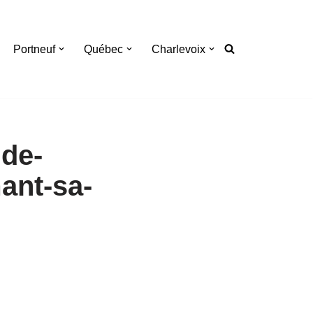
Portneuf
Québec
Charlevoix
de-
ant-sa-